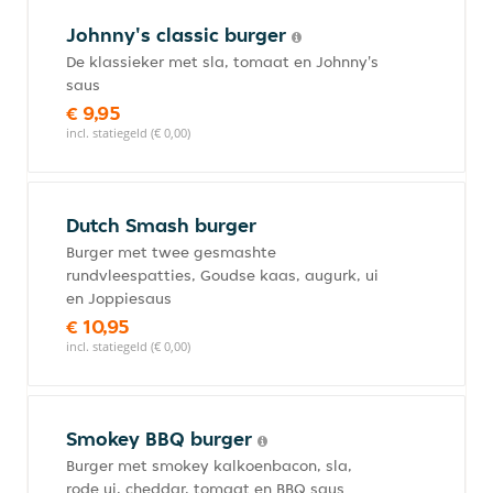
Johnny's classic burger
De klassieker met sla, tomaat en Johnny's
saus
€ 9,95
incl. statiegeld (€ 0,00)
Dutch Smash burger
Burger met twee gesmashte
rundvleespatties, Goudse kaas, augurk, ui
en Joppiesaus
€ 10,95
incl. statiegeld (€ 0,00)
Smokey BBQ burger
Burger met smokey kalkoenbacon, sla,
rode ui, cheddar, tomaat en BBQ saus