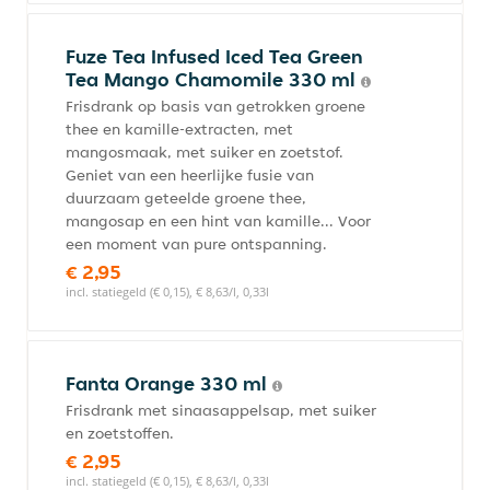
Fuze Tea Infused Iced Tea Green
Tea Mango Chamomile 330 ml
Frisdrank op basis van getrokken groene
thee en kamille-extracten, met
mangosmaak, met suiker en zoetstof.
Geniet van een heerlijke fusie van
duurzaam geteelde groene thee,
mangosap en een hint van kamille... Voor
een moment van pure ontspanning.
€ 2,95
incl. statiegeld (€ 0,15), € 8,63/l, 0,33l
Fanta Orange 330 ml
Frisdrank met sinaasappelsap, met suiker
en zoetstoffen.
€ 2,95
incl. statiegeld (€ 0,15), € 8,63/l, 0,33l