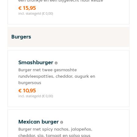
een drankje en een bijgerecht naar keuze
€ 15,95
incl. statiegeld (€ 0,00)
Burgers
Smashburger
Burger met twee gesmashte
rundvleespatties, cheddar, augurk en
burgersaus
€ 10,95
incl. statiegeld (€ 0,00)
Mexican burger
Burger met spicy nachos, jalapeños,
cheddar, sla, tomaat en salsa saus