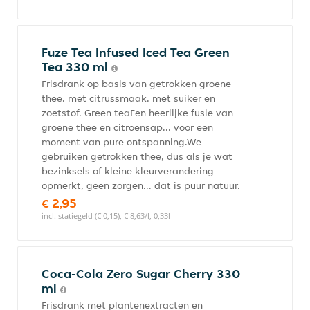
Fuze Tea Infused Iced Tea Green
Tea 330 ml
Frisdrank op basis van getrokken groene
thee, met citrussmaak, met suiker en
zoetstof. Green teaEen heerlijke fusie van
groene thee en citroensap... voor een
moment van pure ontspanning.We
gebruiken getrokken thee, dus als je wat
bezinksels of kleine kleurverandering
opmerkt, geen zorgen... dat is puur natuur.
€ 2,95
incl. statiegeld (€ 0,15), € 8,63/l, 0,33l
Coca-Cola Zero Sugar Cherry 330
ml
Frisdrank met plantenextracten en