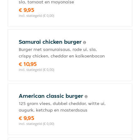
sla, tomaat en mayonaise
€ 9,95
incl. statiegeld (€ 0,00)
Samurai chicken burger
Burger met samuraisaus, rode ui, sla,
crispy chicken, cheddar en kalkoenbacon
€ 10,95
incl. statiegeld (€ 0,00)
American classic burger
125 gram vlees, dubbel cheddar, witte ui,
augurk, ketchup en mosterdsaus
€ 9,95
incl. statiegeld (€ 0,00)