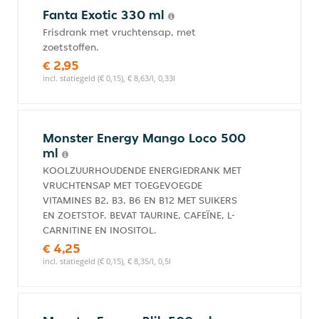
Fanta Exotic 330 ml
Frisdrank met vruchtensap, met
zoetstoffen.
€ 2,95
incl. statiegeld (€ 0,15), € 8,63/l, 0,33l
Monster Energy Mango Loco 500
ml
KOOLZUURHOUDENDE ENERGIEDRANK MET
VRUCHTENSAP MET TOEGEVOEGDE
VITAMINES B2, B3, B6 EN B12 MET SUIKERS
EN ZOETSTOF. BEVAT TAURINE, CAFEÏNE, L-
CARNITINE EN INOSITOL.
€ 4,25
incl. statiegeld (€ 0,15), € 8,35/l, 0,5l