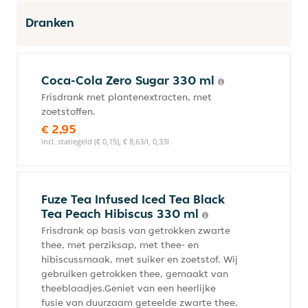
Dranken
Coca-Cola Zero Sugar 330 ml
Frisdrank met plantenextracten, met
zoetstoffen.
€ 2,95
incl. statiegeld (€ 0,15), € 8,63/l, 0,33l
Fuze Tea Infused Iced Tea Black
Tea Peach Hibiscus 330 ml
Frisdrank op basis van getrokken zwarte
thee, met perziksap, met thee- en
hibiscussmaak, met suiker en zoetstof. Wij
gebruiken getrokken thee, gemaakt van
theeblaadjes.Geniet van een heerlijke
fusie van duurzaam geteelde zwarte thee,