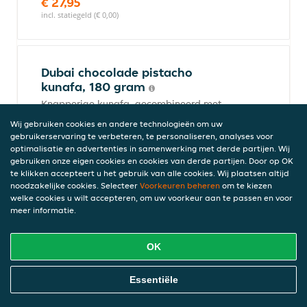
€ 27,95
incl. statiegeld (€ 0,00)
Dubai chocolade pistacho
kunafa, 180 gram
Knapperige kunafa, gecombineerd met
pistache en romige tahinipasta, omhuld
Wij gebruiken cookies en andere technologieën om uw
met zijdezachte melkchocolade.
gebruikerservaring te verbeteren, te personaliseren, analyses voor
Rechtstreeks geïmporteerd uit Dubai!
optimalisatie en advertenties in samenwerking met derde partijen. Wij
gebruiken onze eigen cookies en cookies van derde partijen. Door op OK
€ 14,95
te klikken accepteert u het gebruik van alle cookies. Wij plaatsen altijd
incl. statiegeld (€ 0,00)
noodzakelijke cookies. Selecteer
Voorkeuren beheren
om te kiezen
welke cookies u wilt accepteren, om uw voorkeur aan te passen en voor
meer informatie.
Red Velvet Bar
OK
Zachte fluweelrode bar gemaakt van Red
Velvet cake
Online Eten Bestellen
Essentiële
€ 2,99
incl. statiegeld (€ 0,00)