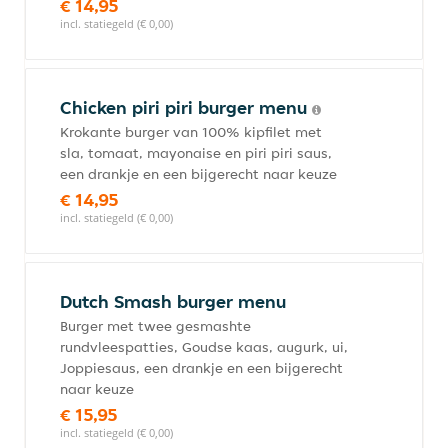
€ 14,95
incl. statiegeld (€ 0,00)
Chicken piri piri burger menu
Krokante burger van 100% kipfilet met
sla, tomaat, mayonaise en piri piri saus,
een drankje en een bijgerecht naar keuze
€ 14,95
incl. statiegeld (€ 0,00)
Dutch Smash burger menu
Burger met twee gesmashte
rundvleespatties, Goudse kaas, augurk, ui,
Joppiesaus, een drankje en een bijgerecht
naar keuze
€ 15,95
incl. statiegeld (€ 0,00)