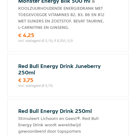
Monster Energy Blik 500 ml
KOOLZUURHOUDENDE ENERGIEDRANK MET
TOEGEVOEGDE VITAMINES B2, B3, B6 EN B12
MET SUIKERS EN ZOETSTOF. BEVAT TAURINE,
L-CARNITINE EN GINSENG.
€ 4,25
incl. statiegeld (€ 0,15), € 8,35/l, 0,5l
Red Bull Energy Drink Juneberry
250ml
€ 3,75
incl. statiegeld (€ 0,15)
Red Bull Energy Drink 250ml
Stimuleert Lichaam en Geest®. Red Bull
Energy Drink wordt wereldwijd
gewaardeerd door topsporters