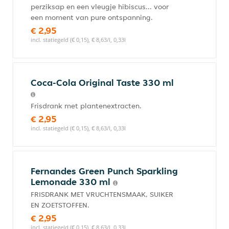
perziksap en een vleugje hibiscus... voor
een moment van pure ontspanning.
€ 2,95
incl. statiegeld (€ 0,15), € 8,63/l, 0,33l
Coca-Cola Original Taste 330 ml
Frisdrank met plantenextracten.
€ 2,95
incl. statiegeld (€ 0,15), € 8,63/l, 0,33l
Fernandes Green Punch Sparkling
Lemonade 330 ml
FRISDRANK MET VRUCHTENSMAAK, SUIKER
EN ZOETSTOFFEN.
€ 2,95
incl. statiegeld (€ 0,15), € 8,63/l, 0,33l