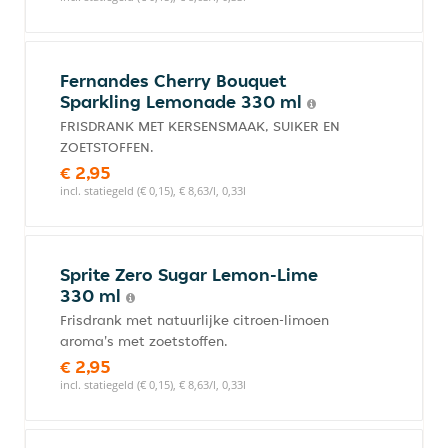
Fernandes Cherry Bouquet
Sparkling Lemonade 330 ml
FRISDRANK MET KERSENSMAAK, SUIKER EN
ZOETSTOFFEN.
€ 2,95
incl. statiegeld (€ 0,15), € 8,63/l, 0,33l
Sprite Zero Sugar Lemon-Lime
330 ml
Frisdrank met natuurlijke citroen-limoen
aroma's met zoetstoffen.
€ 2,95
incl. statiegeld (€ 0,15), € 8,63/l, 0,33l