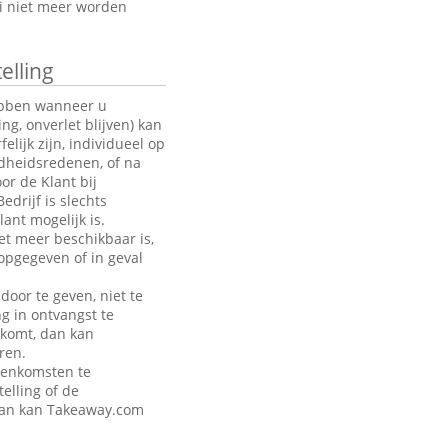
oi niet meer worden
elling
hebben wanneer u
g, onverlet blijven) kan
ijk zijn, individueel op
ndheidsredenen, of na
or de Klant bij
drijf is slechts
ant mogelijk is.
et meer beschikbaar is,
opgegeven of in geval
door te geven, niet te
ng in ontvangst te
akomt, dan kan
ren.
eenkomsten te
telling of de
 dan kan Takeaway.com