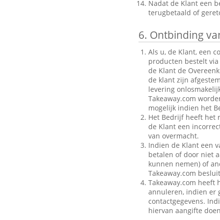
Nadat de Klant een be
terugbetaald of gere
6.
Ontbinding van
Als u, de Klant, een 
producten bestelt via
de Klant de Overeenk
de klant zijn afgeste
levering onlosmakelij
Takeaway.com worden g
mogelijk indien het Be
Het Bedrijf heeft het
de Klant een incorre
van overmacht.
Indien de Klant een v
betalen of door niet a
kunnen nemen) of ande
Takeaway.com besluit
Takeaway.com heeft h
annuleren, indien er g
contactgegevens. Indi
hiervan aangifte doen 