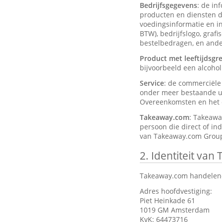
Bedrijfsgegevens
: de in
producten en diensten d
voedingsinformatie en ing
BTW), bedrijfslogo, graf
bestelbedragen, en ander
Product met leeftijdsgr
bijvoorbeeld een alcohol
Service
: de commerciël
onder meer bestaande ui
Overeenkomsten en het d
Takeaway.com
: Takeawa
persoon die direct of in
van Takeaway.com Group
2.
Identiteit van
Takeaway.com handelend
Adres hoofdvestiging:
Piet Heinkade 61
1019 GM Amsterdam
KvK: 64473716