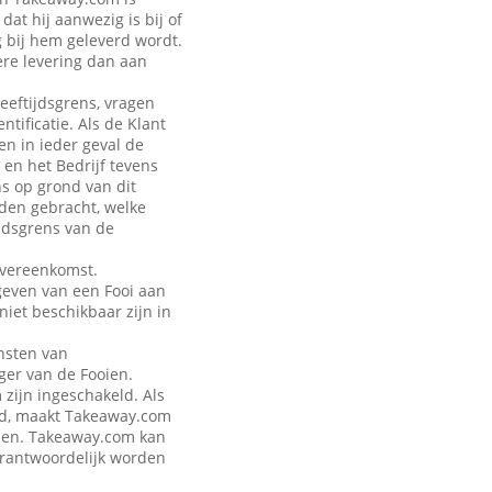
at hij aanwezig is bij of
g bij hem geleverd wordt.
ere levering dan aan
leeftijdsgrens, vragen
tificatie. Als de Klant
en in ieder geval de
 en het Bedrijf tevens
ns op grond van dit
rden gebracht, welke
jdsgrens van de
Overeenkomst.
geven van een Fooi aan
iet beschikbaar zijn in
nsten van
ger van de Fooien.
zijn ingeschakeld. Als
eld, maakt Takeaway.com
talen. Takeaway.com kan
verantwoordelijk worden