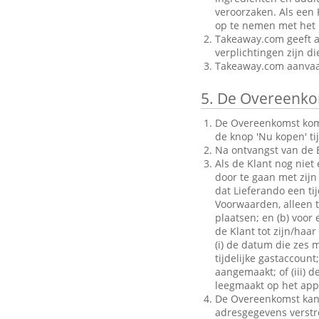
veroorzaken. Als een 
op te nemen met het B
Takeaway.com geeft al
verplichtingen zijn d
Takeaway.com aanvaar
5.
De Overeenko
De Overeenkomst komt 
de knop 'Nu kopen' ti
Na ontvangst van de B
Als de Klant nog niet
door te gaan met zijn 
dat Lieferando een ti
Voorwaarden, alleen to
plaatsen; en (b) voo
de Klant tot zijn/haar
(i) de datum die zes 
tijdelijke gastaccoun
aangemaakt; of (iii) d
leegmaakt op het appa
De Overeenkomst kan a
adresgegevens verstrek