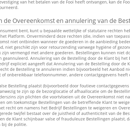
vestiging van het betalen van de Fooi heeft ontvangen, kan de Fo
tourneerd.
 de Overeenkomst en annulering van de Best
consument bent, kunt u bepaalde wettelijke of statutaire rechten 
 het Platform. Onverminderd deze rechten (die, indien van toepassin
omst niet ontbinden wanneer de goederen in de aanbieding bederfel
md, niet geschikt zijn voor retourzending vanwege hygiëne of gezo
k zijn vermengd met andere goederen. Bestellingen kunnen niet do
eannuleerd. Annulering van de Bestelling door de Klant bij het Be
drijf expliciet aangeeft dat Annulering van de Bestelling door de Kl
 recht de Bestelling te annuleren indien bijvoorbeeld het Aanbod ni
ct of onbereikbaar telefoonnummer, andere contactgegevens heeft 
alse Bestelling plaatst (bijvoorbeeld door foutieve contactgegevens 
anwezig te zijn op de bezorglocatie of afhaallocatie om de Bestelli
rszins zijn plichten die voortvloeien uit de Overeenkomst niet n
en om toekomstige Bestellingen van de betreffende Klant te weige
et recht om namens het Bedrijf Bestellingen te weigeren en Over
erede twijfel bestaat over de juistheid of authenticiteit van de Bes
en de Klant schijnbaar valse of frauduleuze Bestellingen plaatst,
bij de politie.