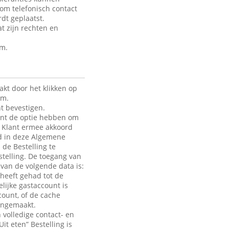
 om telefonisch contact
dt geplaatst.
t zijn rechten en
rm.
kt door het klikken op
rm.
t bevestigen.
lant de optie hebben om
de Klant ermee akkoord
ld in deze Algemene
 de Bestelling te
telling. De toegang van
e van de volgende data is:
heeft gehad tot de
lijke gastaccount is
count, of de cache
aangemaakt.
 volledige contact- en
it eten” Bestelling is