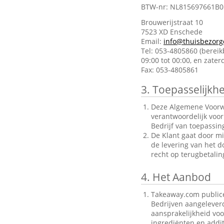
BTW-nr: NL815697661B0
Brouwerijstraat 10
7523 XD Enschede
Email:
info@thuisbezorg
Tel: 053-4805860 (berei
09:00 tot 00:00, en zate
Fax: 053-4805861
3.
Toepasselijkhe
Deze Algemene Voorwa
verantwoordelijk voo
Bedrijf van toepassin
De Klant gaat door mi
de levering van het d
recht op terugbetalin
4.
Het Aanbod
Takeaway.com publice
Bedrijven aangelever
aansprakelijkheid voo
ingrediënten en addit