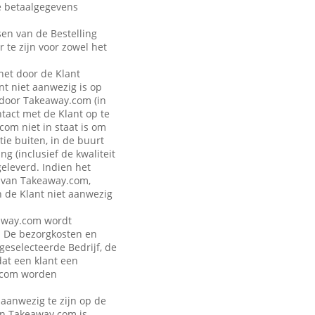
de betaalgegevens
sen van de Bestelling
r te zijn voor zowel het
 het door de Klant
t niet aanwezig is op
 door Takeaway.com (in
ntact met de Klant op te
om niet in staat is om
ie buiten, in de buurt
g (inclusief de kwaliteit
geleverd. Indien het
n van Takeaway.com,
n de Klant niet aanwezig
keaway.com wordt
. De bezorgkosten en
 geselecteerde Bedrijf, de
dat een klant een
y.com worden
 aanwezig te zijn op de
van Takeaway.com is