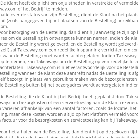
 De Klant heeft de plicht om onjuistheden in verstrekte of vermel
ay.com of het Bedrijf te melden.
atie over de status van zijn Bestelling, dient de Klant na het plaat
ail (zoals aangegeven bij het plaatsen van de Bestelling) bereikbaa
com.
voor bezorging van de Bestelling, dan dient hij aanwezig te zijn op
es om de Bestelling in ontvangst te kunnen nemen. Indien de Klan
eer de Bestelling wordt geleverd, en de Bestelling wordt geleverd
f zelf) zal Takeaway.com een redelijke inspanning verrichten om co
 waar de Bestelling moet worden achtergelaten. Indien Takeaway.c
op te nemen, kan Takeaway.com de Bestelling op een redelijke locat
achterlaten. Takeaway.com is niet verantwoordelijk voor de Bestellin
estelling wanneer de Klant deze aantreft) nadat de Bestelling is af
 zelf bezorgt, in plaats van gebruik te maken van de bezorgdienste
f de Bestelling buiten bij het bezorgadres wordt achtergelaten indie
de Bestelling die de Klant bij het Bedrijf heeft geplaatst door Ta
away.com bezorgkosten of een servicetoeslag aan de Klant rekenen
variëren afhankelijk van een aantal factoren, zoals de locatie, het
ing, maar deze kosten worden altijd op het Platform vermeld voor
en factuur voor de bezorgkosten en servicetoeslag kan bij Takeawa
voor het afhalen van de Bestelling, dan dient hij op de gekozen tijd
 Bedrijf, die in de bevestigingsmail, tekstbericht of op de website 