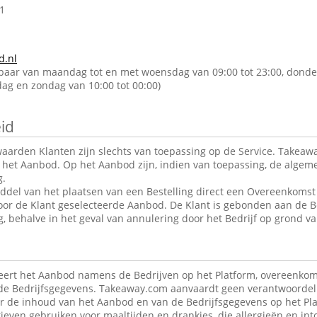
1
d.nl
kbaar van maandag tot en met woensdag van 09:00 tot 23:00, donde
rdag en zondag van 10:00 tot 00:00)
id
arden Klanten zijn slechts van toepassing op de Service. Takeawa
r het Aanbod. Op het Aanbod zijn, indien van toepassing, de alge
g.
ddel van het plaatsen van een Bestelling direct een Overeenkomst 
oor de Klant geselecteerde Aanbod. De Klant is gebonden aan de B
g, behalve in het geval van annulering door het Bedrijf op grond va
ert het Aanbod namens de Bedrijven op het Platform, overeenkom
de Bedrijfsgegevens. Takeaway.com aanvaardt geen verantwoordeli
r de inhoud van het Aanbod en van de Bedrijfsgegevens op het Pla
ieven gebruiken voor maaltijden en drankjes, die allergieën en in