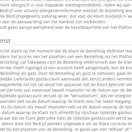
Klant allergisch is voor bepaalde voedingsmiddelen, raden wij aan
edrijf voor actuele allergeneninformatie voordat de bestelling wor
le Bedrijfsgegevens zodanig weer, dat voor de Klant duidelijk is wa
ie aan de aanvaarding van het Aanbod zijn verbonden.
dt geen aansprakelijkheid voor de bereikbaarheid van het Platfo
mst
tot stand op het moment dat de Klant de Bestelling definitief maa
jdens het proces van het plaatsen van een Bestelling via het Platfo
estelling, zal Takeaway.com de Bestelling elektronisch aan de Klan
 eerder heeft ingelogd of een account heeft aangemaakt, kan de K
Bestelling als gast. Door de Bestelling als gast te voltooien, gaat 
jdelijke Lieferando gastaccount aanmaakt die, tenzij anders verme
egankelijk zal zijn (a) vanaf het apparaat dat de Klant gebruikt om
r een periode van maximaal twaalf maanden na de datum van de Bes
 tijdelijke gastaccount vervalt op de ''Vervaldatum'', dat de vroegst
maanden valt na de datum waarop de Klant voor het laatst toegang 
t; (ii) de datum die twaalf maanden valt na de datum waarop de tijde
e datum waarop de Klant zich afmeldt bij zijn/haar tijdelijke gastac
raat dat de Klant gebruikte toen de tijdelijke gastaccount werd 
lleen door het Bedrijf worden uitgevoerd als de Klant correcte en
t bij het plaatsen van de Bestelling. In geval van een “Afhaal” of “U