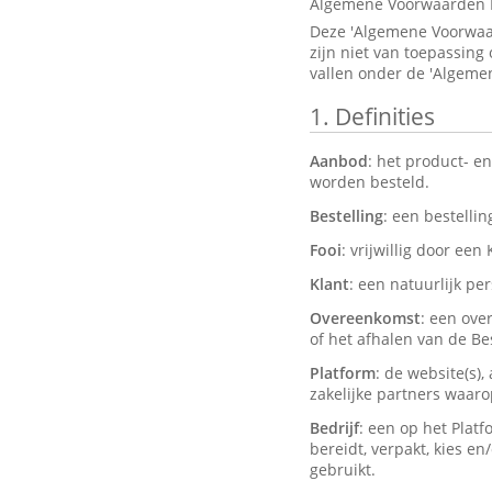
Algemene Voorwaarden 
Deze 'Algemene Voorwaar
zijn niet van toepassing
vallen onder de 'Algeme
1.
Definities
Aanbod
: het product- e
worden besteld.
Bestelling
: een bestelli
Fooi
: vrijwillig door een
Klant
: een natuurlijk pe
Overeenkomst
: een ove
of het afhalen van de Bes
Platform
: de website(s)
zakelijke partners waar
Bedrijf
: een op het Plat
bereidt, verpakt, kies e
gebruikt.