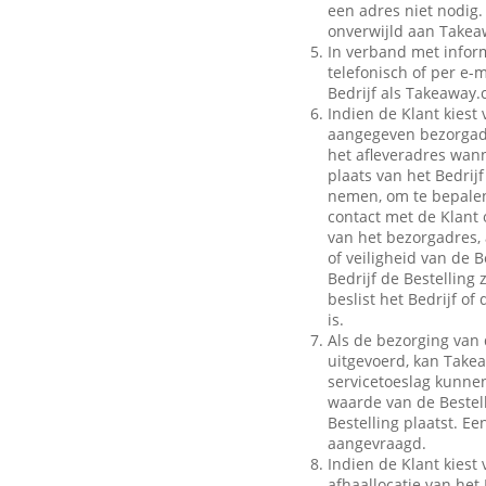
een adres niet nodig.
onverwijld aan Takeaw
In verband met inform
telefonisch of per e-m
Bedrijf als Takeaway.
Indien de Klant kiest 
aangegeven bezorgadr
het afleveradres wann
plaats van het Bedrij
nemen, om te bepalen
contact met de Klant 
van het bezorgadres, 
of veiligheid van de B
Bedrijf de Bestelling
beslist het Bedrijf o
is.
Als de bezorging van 
uitgevoerd, kan Take
servicetoeslag kunnen 
waarde van de Bestell
Bestelling plaatst. E
aangevraagd.
Indien de Klant kiest 
afhaallocatie van het