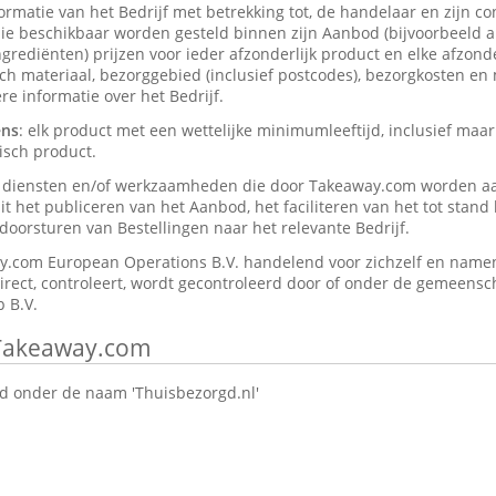
formatie van het Bedrijf met betrekking tot, de handelaar en zijn c
ie beschikbaar worden gesteld binnen zijn Aanbod (bijvoorbeeld a
rediënten) prijzen voor ieder afzonderlijk product en elke afzonder
isch materiaal, bezorggebied (inclusief postcodes), bezorgkosten en
e informatie over het Bedrijf.
ens
: elk product met een wettelijke minimumleeftijd, inclusief maar
isch product.
e diensten en/of werkzaamheden die door Takeaway.com worden a
t het publiceren van het Aanbod, het faciliteren van het tot stan
oorsturen van Bestellingen naar het relevante Bedrijf.
y.com European Operations B.V. handelend voor zichzelf en namen
direct, controleert, wordt gecontroleerd door of onder de gemeensch
 B.V.
 Takeaway.com
 onder de naam 'Thuisbezorgd.nl'