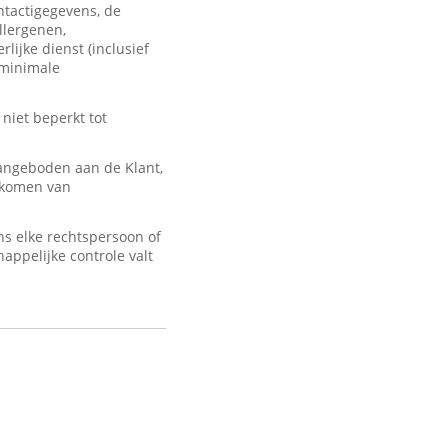
ontactigegevens, de
llergenen,
lijke dienst (inclusief
 minimale
 niet beperkt tot
angeboden aan de Klant,
d komen van
s elke rechtspersoon of
appelijke controle valt