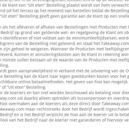
 de klant een “Uit eten” Bestelling plaatst wordt van hem verwacht d
nd (of het terras) op het moment van bestellen totdat de Bestellin
“Uit eten” Bestelling geeft geen garantie aan de Klant op een snell
en als het afleveren of afhalen van Bestellingen met Producten met 
edrijf op grond van geldende wet- en regelgeving de Klant om iden
n identificeren of niet voldoet aan de minimumleeftijdseisen, word
dsgrens van de Bestelling niet geleverd, en staat het Takeaway.com
 in zijn geheel te weigeren. Wanneer de Producten met leeftijdsgre
eleverd, kunnen er annuleringskosten aan de Klant in rekening wo
n minste zullen bestaan uit de waarde van de Producten met leefti
ling.
dt geen aansprakelijkheid in verband met de uitvoering van de 
de Bestelling kan de Klant naar eigen goeddunken kiezen voor het 
schikbare online betaalmethoden. Het geven van Fooi kan mogelijk n
 of “Uit eten” Bestelling.
or de koeriers en kan niet worden beschouwd als betaling voor die
ay.com zal daarbij alleen optreden als tussenpersoon en overdra
Fooi overmaken aan de koeriers als deze direct door Takeaway.com 
 Takeaway.com maar rechtstreeks door het Bedrijf wordt ingeschak
Bedrijf en is het Bedrijf verplicht de Fooi aan de koerier uit te be
Fooi van het Bedrijf naar de koerier niet garanderen of hiervoor 