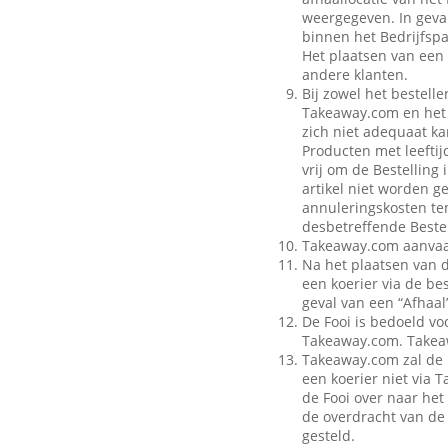
weergegeven. In geval
binnen het Bedrijfspa
Het plaatsen van een 
andere klanten.
Bij zowel het bestell
Takeaway.com en het B
zich niet adequaat ka
Producten met leeftij
vrij om de Bestelling
artikel niet worden g
annuleringskosten te
desbetreffende Bestel
Takeaway.com aanvaar
Na het plaatsen van 
een koerier via de be
geval van een “Afhaal”
De Fooi is bedoeld vo
Takeaway.com. Takeaw
Takeaway.com zal de 
een koerier niet via
de Fooi over naar het 
de overdracht van de 
gesteld.