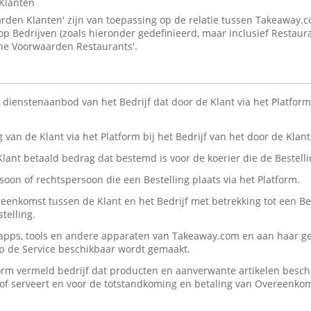
Klanten
den Klanten' zijn van toepassing op de relatie tussen Takeaway.
 op Bedrijven (zoals hieronder gedefinieerd, maar inclusief Restaur
ne Voorwaarden Restaurants'.
n dienstenaanbod van het Bedrijf dat door de Klant via het Platform 
ng van de Klant via het Platform bij het Bedrijf van het door de Kla
 Klant betaald bedrag dat bestemd is voor de koerier die de Bestelli
rsoon of rechtspersoon die een Bestelling plaats via het Platform.
reenkomst tussen de Klant en het Bedrijf met betrekking tot een Be
telling.
, apps, tools en andere apparaten van Takeaway.com en aan haar ge
op de Service beschikbaar wordt gemaakt.
form vermeld bedrijf dat producten en aanverwante artikelen beschik
n/of serveert en voor de totstandkoming en betaling van Overeenko